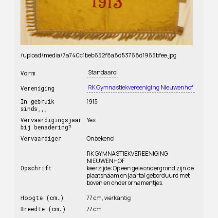
/upload/media/7a740c1beb652f8a8d53768d1965bfee.jpg
Standaard
Vorm
RK Gymnastiekvereeniging Nieuwenhof
Vereniging
In gebruik
1915
sinds,,,
Vervaardigingsjaar
Yes
bij benadering?
Vervaardiger
Onbekend
RK GYMNASTIEKVEREENIGING
NIEUWENHOF
Opschrift
keerzijde: Op een gele ondergrond zijn de
plaatsnaam en jaartal geborduurd met
boven en onder ornamentjes.
Hoogte (cm.)
77 cm, vierkantig
Breedte (cm.)
77 cm