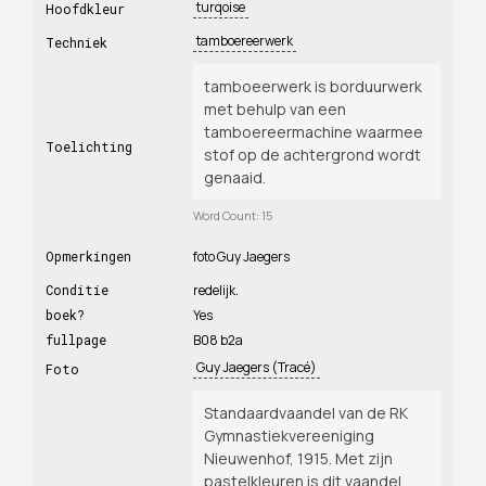
turqoise
Hoofdkleur
tamboereerwerk
Techniek
tamboeerwerk is borduurwerk
met behulp van een
tamboereermachine waarmee
Toelichting
stof op de achtergrond wordt
genaaid.
Word Count: 15
Opmerkingen
foto Guy Jaegers
Conditie
redelijk.
boek?
Yes
fullpage
B08 b2a
Guy Jaegers (Tracé)
Foto
Standaardvaandel van de RK
Gymnastiekvereeniging
Nieuwenhof, 1915. Met zijn
pastelkleuren is dit vaandel