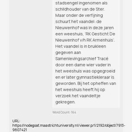
stadsengel ingenomen als
schildhouder van de Ster.
Maar onder de verfijning
schuurt het vaandel: de
Nieuwenhof was in deze jaren
een weeshuis, ‘RK Gesticht De
Nieuwenhof v/h RK Armenhuis’.
Het vaandel is in bruikleen
gegeven aan
Samenlevingsarchief Tracé
door een dame wier vader in
het weeshuis was opgegroeid
en er later gymnastiekleraar is
geworden. Bij het opheffen van
het weeshuis heeft hij op
verzoek het vaandeltje
gekregen.
Word Count: 164
URL:
https://nodegoat.maastrichtuniversity.nl/viewer.p/1/2192/object/7913-
9807421