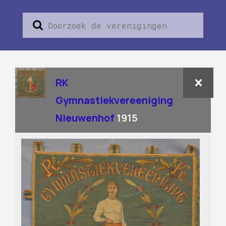
RK
Gymnastiekvereeniging
Nieuwenhof
1915