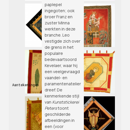
paplepel
ingegoten; ook
broer Franz en
zuster Minna
werkten in deze
branche. Leo
vestigde zich over
de grens in het
populaire
bedevaartsoord
Kevelaer, waar hij
een veelgevraagd
vaandel- en
paramentenatelier
Aantekeningen
dreef. De
kenmerkende stijl
van
Kunststickerei
Peters
toont
geschilderde
afbeeldingen in
een (voor