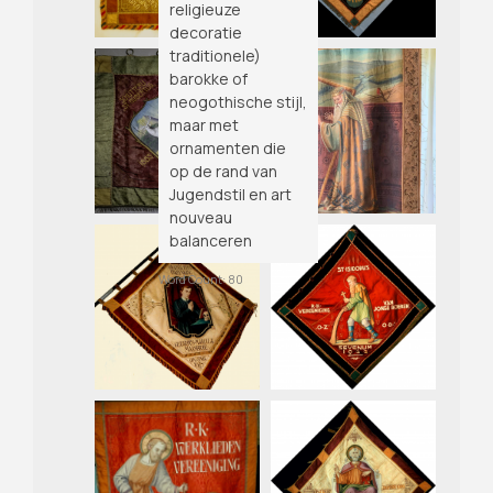
religieuze
decoratie
traditionele)
barokke of
neogothische stijl,
maar met
ornamenten die
op de rand van
Jugendstil en art
nouveau
balanceren
Word Count: 80