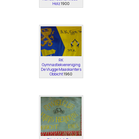
Holz
1900
RK
Gymnastiekvereniging
De Vlugge Maaskanters
Obbicht
1960