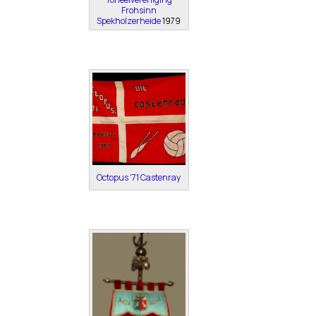
Frohsinn
Spekholzerheide
1979
Octopus '71 Castenray