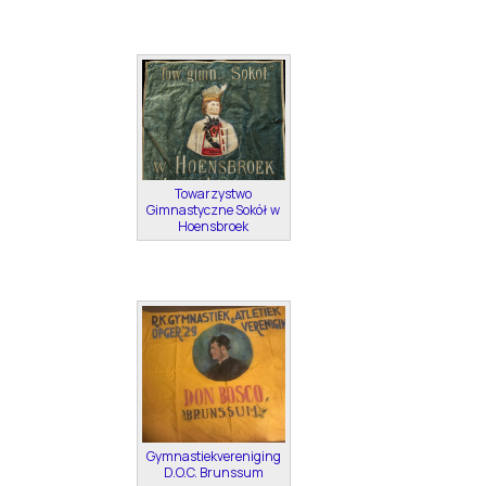
Towarzystwo
Gimnastyczne Sokół w
Hoensbroek
Gymnastiekvereniging
D.O.C. Brunssum