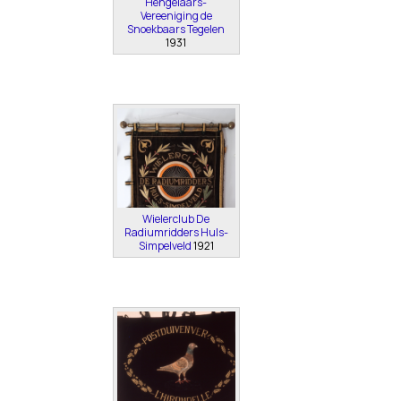
Hengelaars-
Vereeniging de
Snoekbaars Tegelen
1931
Wielerclub De
Radiumridders Huls-
Simpelveld
1921