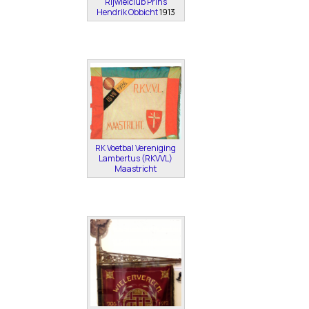
Rijwielclub Prins
Hendrik Obbicht
1913
RK Voetbal Vereniging
Lambertus (RKVVL)
Maastricht