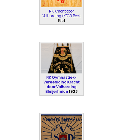
RK Kracht door
Volharding (KDV) Beek
1951
RK Gymnastiek-
Vereeniging Kracht
door Volharding
Bleijerheide
1923